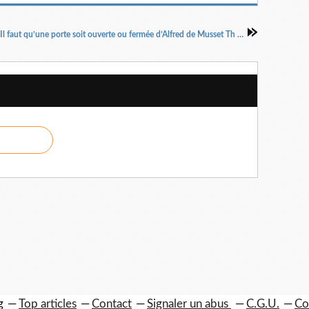
Il faut qu’une porte soit ouverte ou fermée d’Alfred de Musset Th duLucernaire jusqu'au 19/08
g
Top articles
Contact
Signaler un abus
C.G.U.
Co