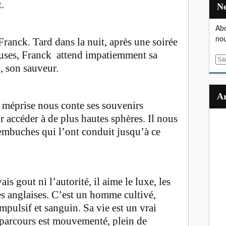
.
Abo
ranck. Tard dans la nuit, après une soirée
nou
euses, Franck attend impatiemment sa
E
, son sauveur.
m
a
i
l
 méprise nous conte ses souvenirs
 accéder à de plus hautes sphères. Il nous
 embuches qui l’ont conduit jusqu’à ce
s gout ni l’autorité, il aime le luxe, les
s anglaises. C’est un homme cultivé,
mpulsif et sanguin. Sa vie est un vrai
arcours est mouvementé, plein de